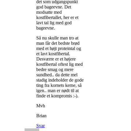
det som udgangspunkt
god bageevne. Det
modsatte med
kostfibertallet, her er et
lavt tal lig med god
bageevne.
Så nu skulle man tro at
man får det bedste brød
med et højt proteintal og
et lavt kostfibertal.
Desværre er et højere
kostfibertal oftest lig med
bedre smag og mere
sundhed.. da dette mel
stadig indeholder de gode
ting fra kornets kerne, så
igen.. man er nødt til at
finde et kompromis :-).
Mvh
Brian
Svar