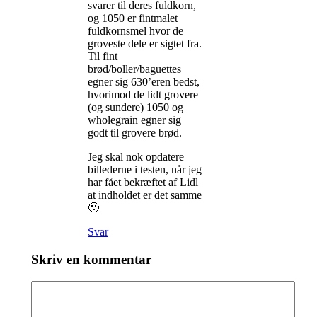
svarer til deres fuldkorn,
og 1050 er fintmalet
fuldkornsmel hvor de
groveste dele er sigtet fra.
Til fint
brød/boller/baguettes
egner sig 630’eren bedst,
hvorimod de lidt grovere
(og sundere) 1050 og
wholegrain egner sig
godt til grovere brød.
Jeg skal nok opdatere
billederne i testen, når jeg
har fået bekræftet af Lidl
at indholdet er det samme
🙂
Svar
Skriv en kommentar
Kommentar