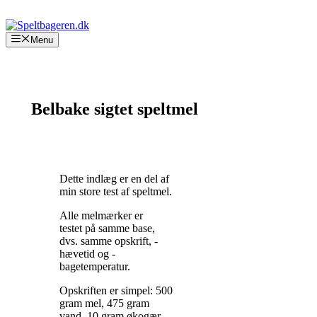
Hop
til
Menu
indhold
Belbake sigtet speltmel
Dette indlæg er en del af
min store test af speltmel.
Alle melmærker er
testet på samme base,
dvs. samme opskrift, -
hævetid og -
bagetemperatur.
Opskriften er simpel: 500
gram mel, 475 gram
vand, 10 gram økogær