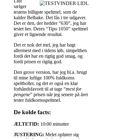
Lidl
sælger
testens billigste speltmel, som de
kalder Belbake. Det fås i tre udgaver.
Det er den, der hedder “630”, jeg har
testet her. Deres “Tipo 1050” speltmel
giver et lignende resultat.
Det er nok det mel, jeg har bagt
allermest med i tidens løb, simpelthen
fordi det har en rigtig god smag, og
fordi prisen er rigtig god.
Den grove version, har jeg bl.a. brugt
til mine luftige 100% fuldkorns
speltboller, og det er også en klar
forhåndsfavorit til at tage “
mest for
pengene
” prisen når jeg senere på året
tester fuldkornsspeltmel.
De kolde facts:
ÆLTETID:
10:00 minutter
JUSTERING:
Melet opfører sig