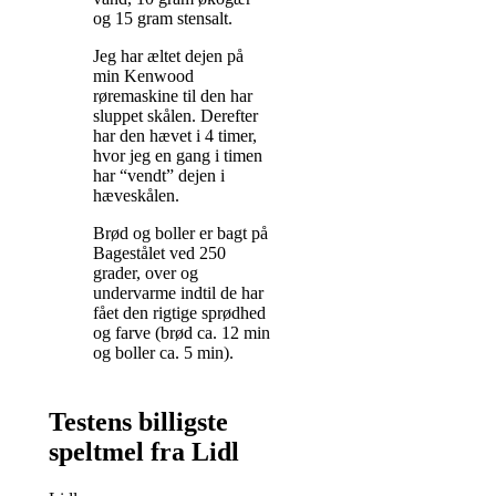
og 15 gram stensalt.
Jeg har æltet dejen på
min Kenwood
røremaskine til den har
sluppet skålen. Derefter
har den hævet i 4 timer,
hvor jeg en gang i timen
har “vendt” dejen i
hæveskålen.
Brød og boller er bagt på
Bagestålet ved 250
grader, over og
undervarme indtil de har
fået den rigtige sprødhed
og farve (brød ca. 12 min
og boller ca. 5 min).
Testens billigste
speltmel fra Lidl