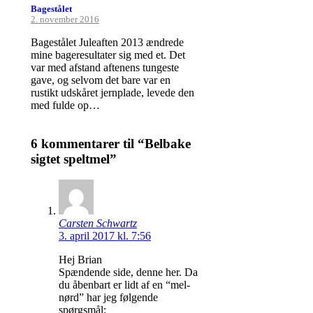
Bagestålet
2. november 2016
Bagestålet Juleaften 2013 ændrede
mine bageresultater sig med et. Det
var med afstand aftenens tungeste
gave, og selvom det bare var en
rustikt udskåret jernplade, levede den
med fulde op…
6 kommentarer til “Belbake
sigtet speltmel”
Carsten Schwartz
3. april 2017 kl. 7:56
Hej Brian
Spændende side, denne her. Da
du åbenbart er lidt af en “mel-
nørd” har jeg følgende
spørgsmål: