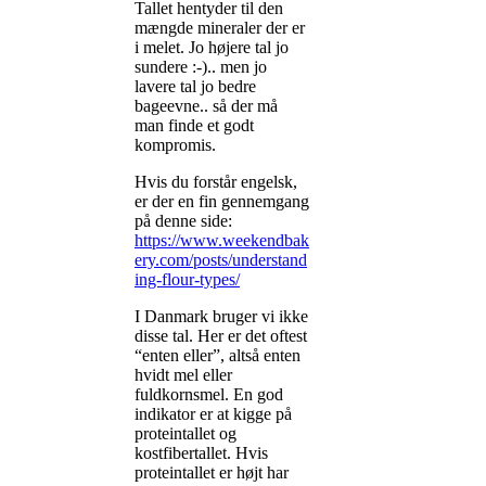
Tallet hentyder til den
mængde mineraler der er
i melet. Jo højere tal jo
sundere :-).. men jo
lavere tal jo bedre
bageevne.. så der må
man finde et godt
kompromis.
Hvis du forstår engelsk,
er der en fin gennemgang
på denne side:
https://www.weekendbak
ery.com/posts/understand
ing-flour-types/
I Danmark bruger vi ikke
disse tal. Her er det oftest
“enten eller”, altså enten
hvidt mel eller
fuldkornsmel. En god
indikator er at kigge på
proteintallet og
kostfibertallet. Hvis
proteintallet er højt har