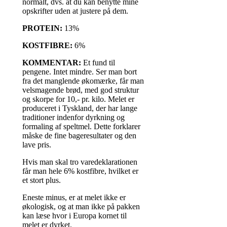
normalt, dvs. at du kan benytte mine
opskrifter uden at justere på dem.
PROTEIN:
13%
KOSTFIBRE:
6%
KOMMENTAR:
Et fund til
pengene. Intet mindre. Ser man bort
fra det manglende økomærke, får man
velsmagende brød, med god struktur
og skorpe for 10,- pr. kilo. Melet er
produceret i Tyskland, der har lange
traditioner indenfor dyrkning og
formaling af speltmel. Dette forklarer
måske de fine bageresultater og den
lave pris.
Hvis man skal tro varedeklarationen
får man hele 6% kostfibre, hvilket er
et stort plus.
Eneste minus, er at melet ikke er
økologisk, og at man ikke på pakken
kan læse hvor i Europa kornet til
melet er dyrket.